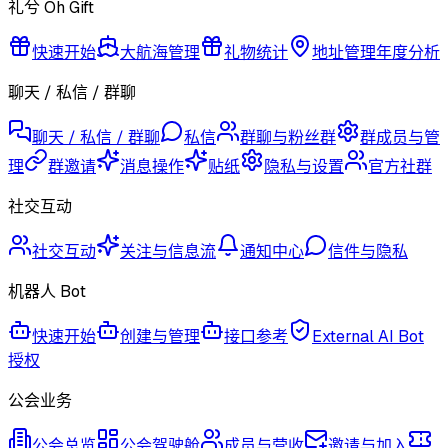
礼兮 Oh Gift
快速开始
大航海管理
礼物统计
地址管理
年度分析
聊天 / 私信 / 群聊
聊天 / 私信 / 群聊
私信
群聊与粉丝群
群成员与管
理
群邀请
消息操作
贴纸
隐私与设置
官方社群
社交互动
社交互动
关注与信息流
通知中心
信件与隐私
机器人 Bot
快速开始
创建与管理
接口参考
External AI Bot
授权
公会业务
公会总览
公会驾驶舱
成员与营收
邀请与加入