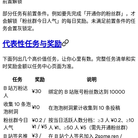
前置解锁
部分任务有前置条件。例如要先完成「开通你的粉丝群」，才
会解锁「粉丝群今日人气」的每日奖励。未满足前置条件的任
务会置灰锁定。
代表性任务与奖励
下面列出几个高价值任务，让你心里有数。完整任务清单和实
时奖励金额以任务中心页面为准。
任务
奖励
说明
B 站万粉达
¥30
绑定的 B 站账号粉丝数达到 10000
人
收集 10 条泡
¥10
在泡泡树洞累计收集到 10 条投稿
泡树洞
粉丝群今日
¥0.2 /
按当日活跃人数分档：≥3 人 ¥0.2、≥10
¥1 / ¥5
人气
人 ¥1、≥50 人 ¥5（需先开通粉丝群）
¥3 /
B 站签名推
在 B 站个人签名加入 2some.ren /