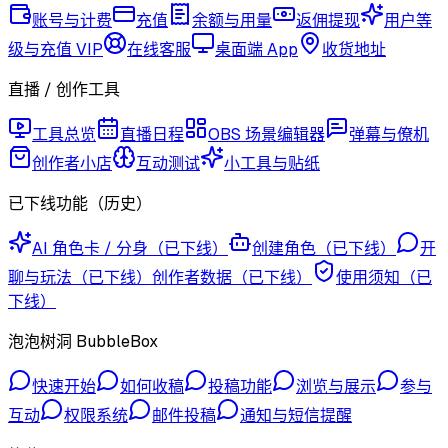
账号与计费
充值
余额与用量
返佣提现
用户等
级与充值 VIP
在线客服
桌面端 App
收货地址
直播 / 创作工具
工具总览
直播日程
OBS 场景编辑器
弹幕与僚机
创作者小店
互动测试
小工具与贴纸
已下线功能（历史）
AI 角色卡 / 分身（已下线）
创建角色（已下线）
开
聊与玩法（已下线）
创作者数据（已下线）
使用须知（已
下线）
泡泡树洞 BubbleBox
快速开始
如何收稿
投稿功能
浏览与展示
参与
互动
权限系统
邮件投稿
通知与短信提醒