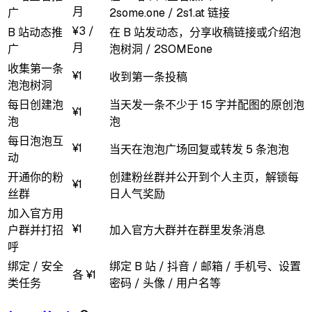
月
广
2some.one / 2s1.at 链接
¥3 /
B 站动态推
在 B 站发动态，分享收稿链接或介绍泡
月
广
泡树洞 / 2SOMEone
收集第一条
¥1
收到第一条投稿
泡泡树洞
每日创建泡
当天发一条不少于 15 字并配图的原创泡
¥1
泡
泡
每日泡泡互
¥1
当天在泡泡广场回复或转发 5 条泡泡
动
开通你的粉
创建粉丝群并公开到个人主页，解锁每
¥1
丝群
日人气奖励
加入官方用
¥1
户群并打招
加入官方大群并在群里发条消息
呼
绑定 / 安全
绑定 B 站 / 抖音 / 邮箱 / 手机号、设置
各 ¥1
类任务
密码 / 头像 / 用户名等