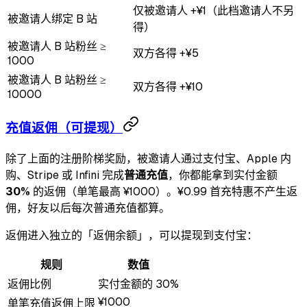
仅被邀请人 +¥1（此档邀请人不另
被邀请人绑定 B 站
得）
被邀请人 B 站粉丝 ≥
双方各得 +¥5
1000
被邀请人 B 站粉丝 ≥
双方各得 +¥10
10000
充值返佣（可提现）
除了上面的注册阶梯奖励，被邀请人通过支付宝、Apple 内
购、Stripe 或 Infini 完成
普通充值
，你都能拿到实付金额
30%
的返佣（单笔最高 ¥1000）。¥0.99 首充特惠不产生返
佣，好友以后每次普通充值都算。
返佣进入独立的「返佣余额」，可以提现到支付宝：
规则
数值
返佣比例
实付金额的 30%
¥1000
单笔充值返佣上限