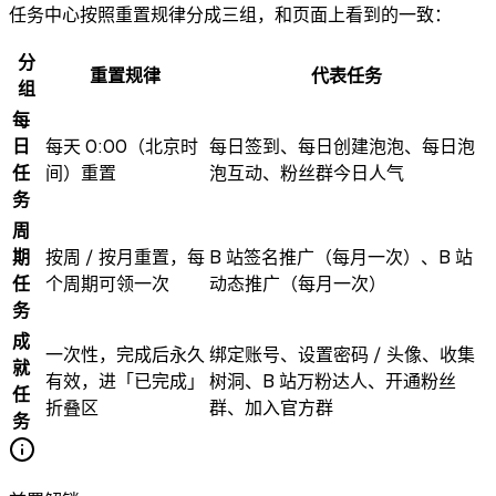
任务中心按照重置规律分成三组，和页面上看到的一致：
分
重置规律
代表任务
组
每
日
每天 0:00（北京时
每日签到、每日创建泡泡、每日泡
任
间）重置
泡互动、粉丝群今日人气
务
周
期
按周 / 按月重置，每
B 站签名推广（每月一次）、B 站
任
个周期可领一次
动态推广（每月一次）
务
成
一次性，完成后永久
绑定账号、设置密码 / 头像、收集
就
有效，进「已完成」
树洞、B 站万粉达人、开通粉丝
任
折叠区
群、加入官方群
务